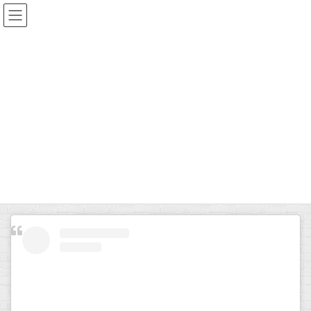
コ
ナ
ン
ビ
テ
ゲ
ン
ー
ブログ
ツ
シ
に
ョ
移
ン
HOME
ブログ
M様邸施工中～中塗り・上塗り～
動
に
移
動
2022年11月22日
イズホーム外壁塗装部
ブログ
M様邸施工中～中塗り・上塗り～