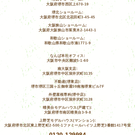
大阪府堺市西区上670-19
堺北ショールーム:
大阪府堺市北区北花田町3-45-45
大阪狭山ショールーム:
大阪府大阪狭山市茱萸木2-1443-1
和歌山ショールーム:
和歌山県和歌山市湊1771-9
なんば本社オフィス:
大阪市中央区難波5-1-60
南大阪支店:
大阪府堺市中区深井沢町3135
不動産(堺東店):
堺市堺区三国ヶ丘御幸通59南海堺東ビル7F
外壁屋根専科(堺中店):
大阪府堺市中区深井沢町3128
晴美台モデルハウス(戸建て):
大阪府堺市南区晴美台3-9-8
上野芝モデルハウス(マンション):
大阪府堺市北区東上野芝町2-500-1ファミールハイツ上野芝3番館1417号室
0120-129984