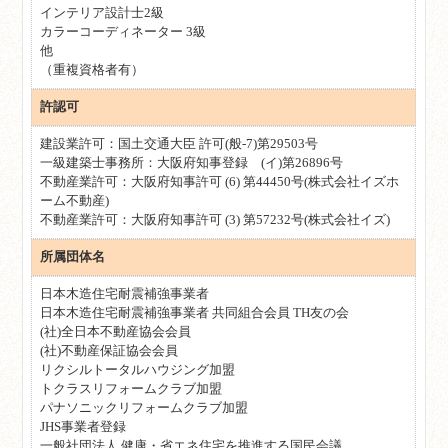
インテリア設計士2級
カラーコーディネーター 3級
他
（重複資格者有）
許認可
建設業許可：国土交通大臣 許可(般-7)第29503号
一級建築士事務所：大阪府知事登録 (イ)第26896号
不動産業許可：大阪府知事許可 (6) 第44450号(株式会社イズホ
ーム不動産)
不動産業許可：大阪府知事許可 (3) 第57232号(株式会社イズ)
所属団体名
日本木造住宅耐震補強事業者
日本木造住宅耐震補強事業者 共同組合会員 TH友の会
(社)全日本不動産協会会員
(社)不動産保証協会会員
リクシルトータルハウジング加盟
トクラスリフォームクラブ加盟
パナソニックリフォームクラブ加盟
JHS事業者登録
一般社団法人 健康・省エネ住宅を推進する国民会議