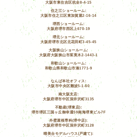
大阪市東住吉区杭全8-4-15
住之江ショールーム:
大阪市住之江区東加賀屋2-16-14
堺西ショールーム:
大阪府堺市西区上670-19
堺北ショールーム:
大阪府堺市北区北花田町3-45-45
大阪狭山ショールーム:
大阪府大阪狭山市茱萸木2-1443-1
和歌山ショールーム:
和歌山県和歌山市湊1771-9
なんば本社オフィス:
大阪市中央区難波5-1-60
南大阪支店:
大阪府堺市中区深井沢町3135
不動産(堺東店):
堺市堺区三国ヶ丘御幸通59南海堺東ビル7F
外壁屋根専科(堺中店):
大阪府堺市中区深井沢町3128
晴美台モデルハウス(戸建て):