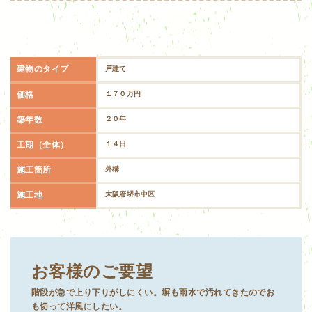
建物のタイプ
戸建て
価格
１７０万円
築年数
２０年
工期（全体）
１４日
施工箇所
外構
施工地
大阪府堺市中区
お客様のご要望
階段が急で上り下りがしにくい。塀も雨水で汚れてきたのでお
も切って洋風にしたい。