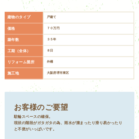
建物のタイプ
戸建て
価格
７０万円
築年数
３５年
工期（全体）
８日
リフォーム箇所
外構
施工地
大阪府堺市東区
お客様のご要望
駐輪スペースの確保。
現状の階段がガタガタの為、雨水が溜まったり滑り易かったり
と不便がいっぱいです。