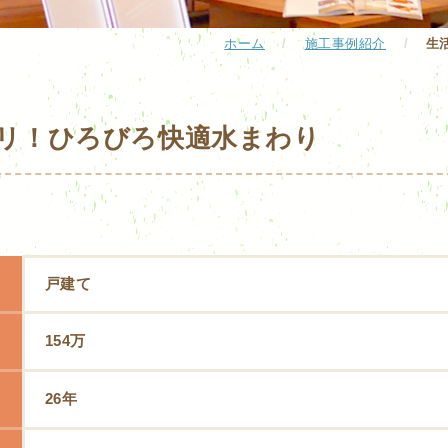
ホーム
/
施工事例紹介
/
生
リ！ひろびろ快適水まわり
戸建て
154万
26年