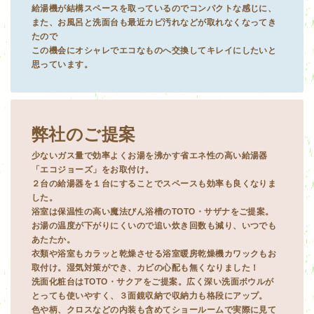
給湯機が結構スペースを取っているのでコンパクトな感じに、
また、お風呂と洗面台も最近カビ汚れなどが取れなくなってき
たので
この機会にオシャレでエコなものへ交換してキレイにしたいと
思っています。
弊社のご提案
少ないガス量で効率よくお湯を沸かす省エネ性の高い給湯器
「エコジョーズ」をお取付け。
２台の給湯器を１台にすることでスペースも効率も良くなりま
した。
浴室は保温性の高い魔法びん浴槽のTOTO・サザナをご提案。
お湯の温度が下がりにくいので追い炊き回数も減り、いつでも
あたたか。
衣類や浴室もカラッと乾燥させる浴室暖房乾燥機カワックもお
取付け。湿気対策ができ、カビの心配も無くなりました！
洗面化粧台はTOTO・サクアをご提案。広く深い洗面ボウルが
とっても使いやすく、３面鏡収納で収納力も格段にアップ。
色や柄、クロスなどの内装も含めてショールームで実際に見て