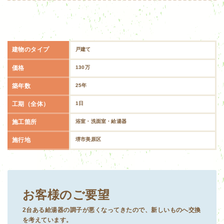
建物のタイプ
戸建て
価格
130万
築年数
25年
工期（全体）
1日
施工箇所
浴室・洗面室・給湯器
施行地
堺市美原区
お客様のご要望
2台ある給湯器の調子が悪くなってきたので、新しいものへ交換
を考えています。