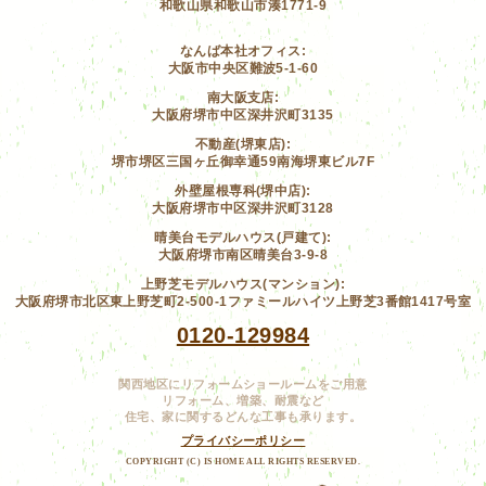
和歌山県和歌山市湊1771-9
なんば本社オフィス:
大阪市中央区難波5-1-60
南大阪支店:
大阪府堺市中区深井沢町3135
不動産(堺東店):
堺市堺区三国ヶ丘御幸通59南海堺東ビル7F
外壁屋根専科(堺中店):
大阪府堺市中区深井沢町3128
晴美台モデルハウス(戸建て):
大阪府堺市南区晴美台3-9-8
上野芝モデルハウス(マンション):
大阪府堺市北区東上野芝町2-500-1ファミールハイツ上野芝3番館1417号室
0120-129984
関西地区にリフォームショールームをご用意
リフォーム、増築、耐震など
住宅、家に関するどんな工事も承ります。
プライバシーポリシー
COPYRIGHT (C) IS HOME ALL RIGHTS RESERVED.