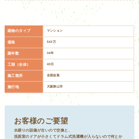
建物のタイプ
マンション
価格
543万
築年数
34年
工期（全体）
40日
施工箇所
全面改装
施行地
大阪狭山市
お客様のご要望
水廻りの設備が古いので交換と、
洗面室のドアが小さくてドラム式洗濯機が入らないので何とか