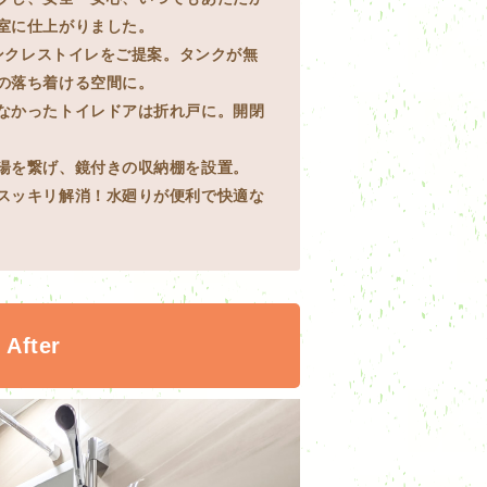
室に仕上がりました。
タンクレストイレをご提案。タンクが無
の落ち着ける空間に。
なかったトイレドアは折れ戸に。開閉
湯を繋げ、鏡付きの収納棚を設置。
スッキリ解消！水廻りが便利で快適な
After