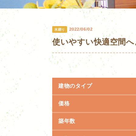
2022/06/02
水廻り
使いやすい快適空間へ
建物のタイプ
価格
築年数