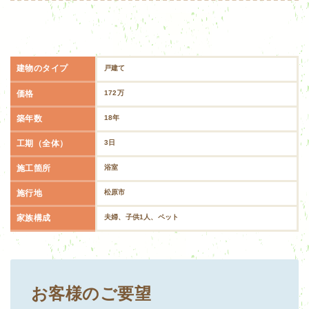
建物のタイプ
戸建て
価格
172万
築年数
18年
工期（全体）
3日
施工箇所
浴室
施行地
松原市
家族構成
夫婦、子供1人、ペット
お客様のご要望