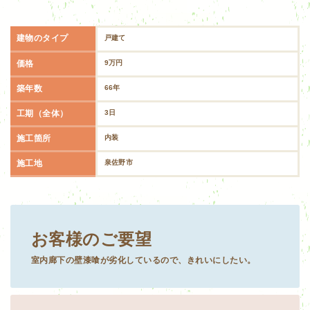
建物のタイプ
戸建て
価格
9万円
築年数
66年
工期（全体）
3日
施工箇所
内装
施工地
泉佐野市
お客様のご要望
室内廊下の壁漆喰が劣化しているので、きれいにしたい。