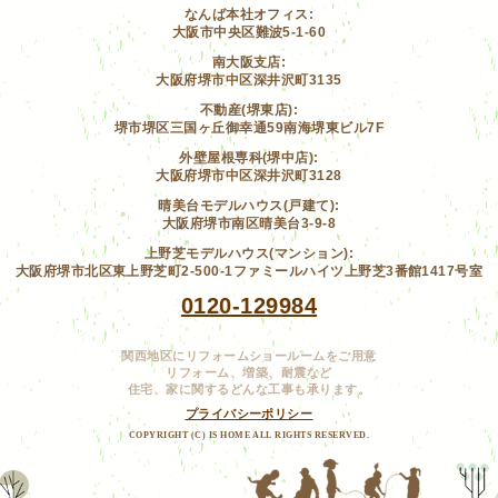
なんば本社オフィス:
大阪市中央区難波5-1-60
南大阪支店:
大阪府堺市中区深井沢町3135
不動産(堺東店):
堺市堺区三国ヶ丘御幸通59南海堺東ビル7F
外壁屋根専科(堺中店):
大阪府堺市中区深井沢町3128
晴美台モデルハウス(戸建て):
大阪府堺市南区晴美台3-9-8
上野芝モデルハウス(マンション):
大阪府堺市北区東上野芝町2-500-1ファミールハイツ上野芝3番館1417号室
0120-129984
関西地区にリフォームショールームをご用意
リフォーム、増築、耐震など
住宅、家に関するどんな工事も承ります。
プライバシーポリシー
COPYRIGHT (C) IS HOME ALL RIGHTS RESERVED.