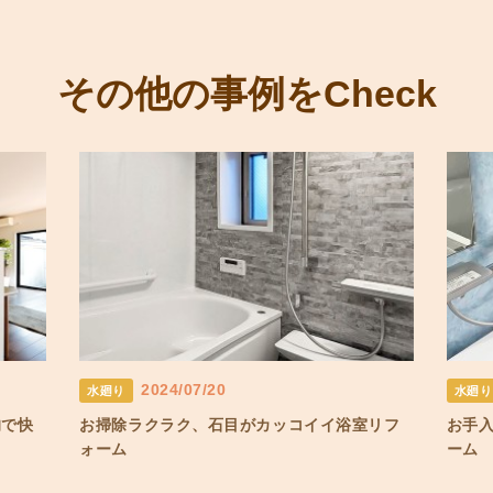
その他の事例をCheck
2024/07/20
水廻り
水廻り
的で快
お掃除ラクラク、石目がカッコイイ浴室リフ
お手
ォーム
ーム