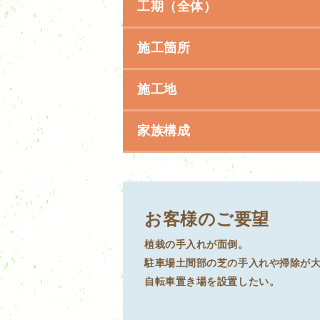
工期（全体）
施工箇所
施工地
家族構成
お客様のご要望
植栽の手入れが面倒。
駐車場土間部の芝の手入れや掃除が
自転車置き場を設置したい。