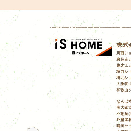
株式
川西シ
東住吉
住之江
堺西シ
堺北シ
大阪狭
和歌山
なんば
南大阪支
不動産(
外壁屋根
晴美台モ