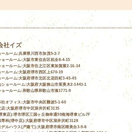
会社イズ
ョールーム:
兵庫県川西市加茂5-2-7
ショールーム:
大阪市東住吉区杭全8-4-15
ショールーム:
大阪市住之江区東加賀屋2-16-14
ョールーム:
大阪府堺市西区上670-19
ョールーム:
大阪府堺市北区北花田町3-45-45
山ショールーム:
大阪府大阪狭山市茱萸木2-1443-1
ショールーム:
和歌山県和歌山市湊1771-9
本社オフィス:
大阪市中央区難波5-1-60
店:
大阪府堺市中区深井沢町3135
堺東店):
堺市堺区三国ヶ丘御幸通59南海堺東ビル7F
専科(堺中店):
大阪府堺市中区深井沢町3128
デルハウス(戸建て):
大阪府堺市南区晴美台3-9-8