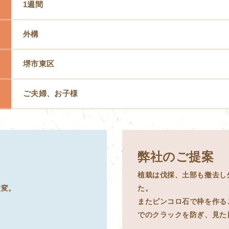
1週間
外構
堺市東区
ご夫婦、お子様
弊社のご提案
植栽は伐採、土部も撤去し
大変。
た。
またピンコロ石で枠を作る
でのクラックを防ぎ、見た