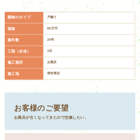
建物のタイプ
戸建て
価格
85万円
築年数
20年
工期（全体）
3日
施工箇所
お風呂
施工地
堺市堺区
お客様のご要望
お風呂が古くなってきたので交換したい。