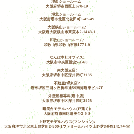
堺西ショールーム:
大阪府堺市西区上670-19
堺北ショールーム:
大阪府堺市北区北花田町3-45-45
大阪狭山ショールーム:
大阪府大阪狭山市茱萸木2-1443-1
和歌山ショールーム:
和歌山県和歌山市湊1771-9
なんば本社オフィス:
大阪市中央区難波5-1-60
南大阪支店:
大阪府堺市中区深井沢町3135
不動産(堺東店):
堺市堺区三国ヶ丘御幸通59南海堺東ビル7F
外壁屋根専科(堺中店):
大阪府堺市中区深井沢町3128
晴美台モデルハウス(戸建て):
大阪府堺市南区晴美台3-9-8
上野芝モデルハウス(マンション):
大阪府堺市北区東上野芝町2-500-1ファミールハイツ上野芝3番館1417号室