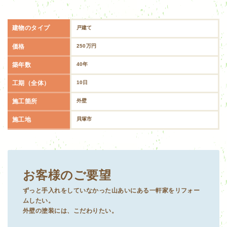
建物のタイプ
戸建て
価格
250万円
築年数
40年
工期（全体）
10日
施工箇所
外壁
施工地
貝塚市
お客様のご要望
ずっと手入れをしていなかった山あいにある一軒家をリフォー
ムしたい。
外壁の塗装には、こだわりたい。