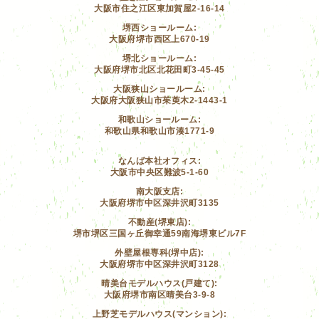
大阪市住之江区東加賀屋2-16-14
堺西ショールーム:
大阪府堺市西区上670-19
堺北ショールーム:
大阪府堺市北区北花田町3-45-45
大阪狭山ショールーム:
大阪府大阪狭山市茱萸木2-1443-1
和歌山ショールーム:
和歌山県和歌山市湊1771-9
なんば本社オフィス:
大阪市中央区難波5-1-60
南大阪支店:
大阪府堺市中区深井沢町3135
不動産(堺東店):
堺市堺区三国ヶ丘御幸通59南海堺東ビル7F
外壁屋根専科(堺中店):
大阪府堺市中区深井沢町3128
晴美台モデルハウス(戸建て):
大阪府堺市南区晴美台3-9-8
上野芝モデルハウス(マンション):