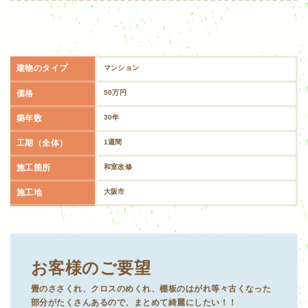
建物のタイプ
マンション
価格
50万円
築年数
30年
工期（全体）
1週間
施工箇所
和室改修
施工地
大阪市
お客様のご要望
畳のささくれ、クロスのめくれ、棚板のはがれ等々古くなった
部分がたくさんあるので、まとめて綺麗にしたい！！