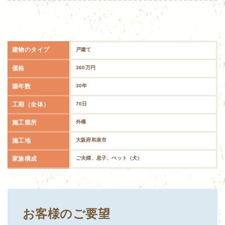
建物のタイプ
戸建て
価格
360万円
築年数
30年
工期（全体）
70日
施工箇所
外構
施工地
大阪府和泉市
家族構成
ご夫婦、息子、ぺット（犬）
お客様のご要望