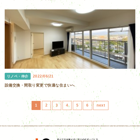
2022/06/21
リノベ・仲介
設備交換・間取り変更で快適な住まいへ
1
2
3
4
5
6
next