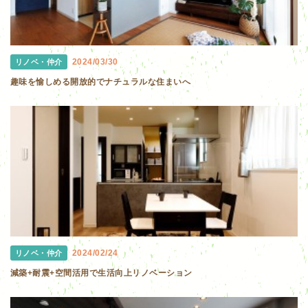
2024/03/30
リノベ・仲介
趣味を愉しめる開放的でナチュラルな住まいへ
2024/02/24
リノベ・仲介
減築+耐震+空間活用で生活向上リノベーション