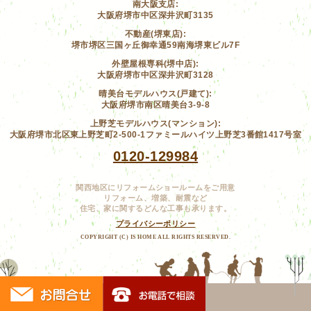
南大阪支店:
大阪府堺市中区深井沢町3135
不動産(堺東店):
堺市堺区三国ヶ丘御幸通59南海堺東ビル7F
外壁屋根専科(堺中店):
大阪府堺市中区深井沢町3128
晴美台モデルハウス(戸建て):
大阪府堺市南区晴美台3-9-8
上野芝モデルハウス(マンション):
大阪府堺市北区東上野芝町2-500-1ファミールハイツ上野芝3番館1417号室
0120-129984
関西地区にリフォームショールームをご用意
リフォーム、増築、耐震など
住宅、家に関するどんな工事も承ります。
プライバシーポリシー
COPYRIGHT (C) IS HOME ALL RIGHTS RESERVED.