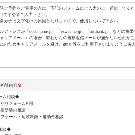
談ご予約をご希望の方は、下記のフォームにご入力の上、送信してくだ
目です必ずご入力下さい。
角カナは文字化けの原因となりますので、使用しないで下さい。
ドレスが「docomo.ne.jp」「ezweb.ne.jp」「softbank.jp」などの
ャリアメール）の場合、弊社からの自動返信メールが届かない恐れがご
止のためキャリアメールを避け、gmail等をご利用下さいますようご協
の相談内容
※
ーム相談◆
わりリフォーム相談
屋根塗装の相談
リフォーム・耐震断熱・補助金相談
相談◆