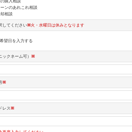
いの購入相談
ローンのあれこれ相談
売却相談
択してください
※
火・水曜日は休みとなります
希望日を入力する
ニックネーム可）
※
号
※
ドレス
※