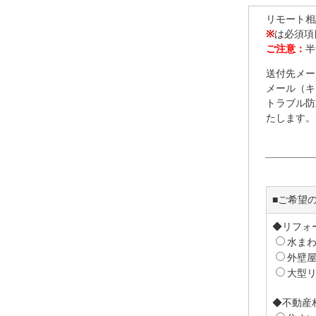
リモート相
※
は必須項
ご注意：
半
送付先メールア
メール（キ
トラブル防
たします。
■ご希望
◆リフォ
水ま
外壁
大型
◆不動産